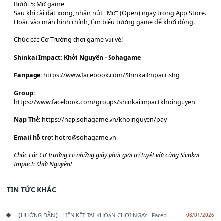
Bước 5: Mở game
Sau khi cài đặt xong, nhấn nút "Mở" (Open) ngay trong App Store.
Hoặc vào màn hình chính, tìm biểu tượng game để khởi động.
Chúc các Cơ Trưởng chơi game vui vẻ!
-------------------------------------------------------------
Shinkai Impact: Khởi Nguyên - Sohagame
Fanpage
:
https://www.facebook.com/ShinkaiImpact.shg
Group
:
https://www.facebook.com/groups/shinkaiimpactkhoinguyen
Nạp Thẻ
:
https://nap.sohagame.vn/khoinguyen/pay
Email hỗ trợ
:
hotro@sohagame.vn
Chúc các Cơ Trưởng có những giây phút giải trí tuyệt vời cùng Shinkai
Impact: Khởi Nguyên!
TIN TỨC KHÁC
【HƯỚNG DẪN】 LIÊN KẾT TÀI KHOẢN CHƠI NGAY - Facebook/Google/Apple
08/01/2026