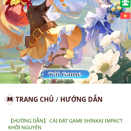
🇻🇳
TRANG CHỦ
/
HƯỚNG DẪN
【HƯỚNG DẪN】 CÀI ĐẶT GAME SHINKAI IMPACT
KHỞI NGUYÊN