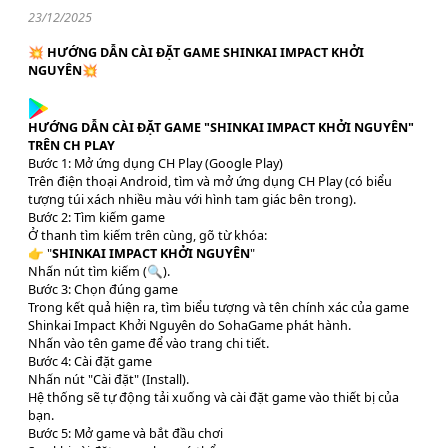
23/12/2025
💥 HƯỚNG DẪN CÀI ĐẶT GAME SHINKAI IMPACT KHỞI
NGUYÊN💥
HƯỚNG DẪN CÀI ĐẶT GAME "SHINKAI IMPACT KHỞI NGUYÊN"
TRÊN CH PLAY
Bước 1: Mở ứng dụng CH Play (Google Play)
Trên điện thoại Android, tìm và mở ứng dụng CH Play (có biểu
tượng túi xách nhiều màu với hình tam giác bên trong).
Bước 2: Tìm kiếm game
Ở thanh tìm kiếm trên cùng, gõ từ khóa:
👉 "
SHINKAI IMPACT KHỞI NGUYÊN
"
Nhấn nút tìm kiếm (🔍).
Bước 3: Chọn đúng game
Trong kết quả hiện ra, tìm biểu tượng và tên chính xác của game
Shinkai Impact Khởi Nguyên do SohaGame phát hành.
Nhấn vào tên game để vào trang chi tiết.
Bước 4: Cài đặt game
Nhấn nút "Cài đặt" (Install).
Hệ thống sẽ tự động tải xuống và cài đặt game vào thiết bị của
bạn.
Bước 5: Mở game và bắt đầu chơi