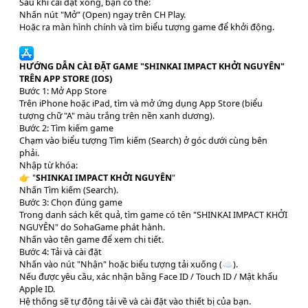
Sau khi cài đặt xong, bạn có thể:
Nhấn nút "Mở" (Open) ngay trên CH Play.
Hoặc ra màn hình chính và tìm biểu tượng game để khởi động.
HƯỚNG DẪN CÀI ĐẶT GAME "SHINKAI IMPACT KHỞI NGUYÊN"
TRÊN APP STORE (IOS)
Bước 1: Mở App Store
Trên iPhone hoặc iPad, tìm và mở ứng dụng App Store (biểu
tượng chữ "A" màu trắng trên nền xanh dương).
Bước 2: Tìm kiếm game
Chạm vào biểu tượng Tìm kiếm (Search) ở góc dưới cùng bên
phải.
Nhập từ khóa:
👉 "
SHINKAI IMPACT KHỞI NGUYÊN
"
Nhấn Tìm kiếm (Search).
Bước 3: Chọn đúng game
Trong danh sách kết quả, tìm game có tên "SHINKAI IMPACT KHỞI
NGUYÊN" do SohaGame phát hành.
Nhấn vào tên game để xem chi tiết.
Bước 4: Tải và cài đặt
Nhấn vào nút "Nhận" hoặc biểu tượng tải xuống (☁️).
Nếu được yêu cầu, xác nhận bằng Face ID / Touch ID / Mật khẩu
Apple ID.
Hệ thống sẽ tự động tải về và cài đặt vào thiết bị của bạn.