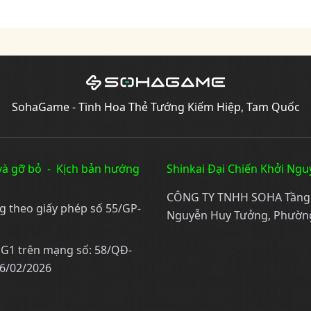
SohaGame - Tinh Hoa Thẻ Tướng Kiếm Hiệp, Tam Quốc
và gỡ bỏ
-
Kịch bản hướng
Shinkai Đại Chiến Khởi Ngu
CÔNG TY TNHH SOHA Tầng 19
ng theo giấy phép số 55/GP-
Nguyễn Huy Tưởng, Phường
ử G1 trên mạng số: 58/QĐ-
6/02/2026