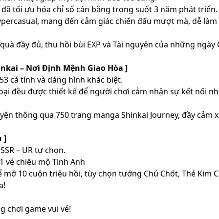
ọc đã tối ưu hóa chỉ số cân bằng trong suốt 3 năm phát triển.
hypercasual, mang đến cảm giác chiến đấu mượt mà, dễ làm
quà đầy đủ, thu hồi bùi EXP và Tài nguyên của những ngày 
inkai – Nơi Định Mệnh Giao Hòa ]
53 cá tính và dáng hình khác biệt.
oại đều được thiết kế để người chơi cảm nhận sự kết nối nh
ruyện thông qua 750 trang manga Shinkai Journey, đầy cảm xú
 ]
SSR – UR tự chọn.
 1 vé chiêu mộ Tinh Anh
ể mở 10 cuộn triệu hồi, tùy chọn tướng Chủ Chốt, Thẻ Kim 
a!
g chơi game vui vẻ!