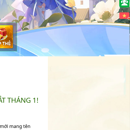
🇻🇳
T THÁNG 1!
” mới mang tên