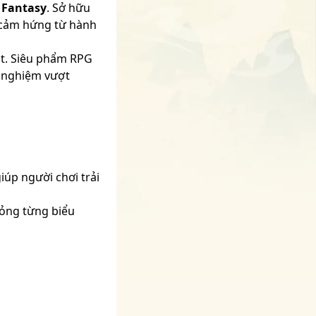
ề
Fantasy
. Sở hữu
 cảm hứng từ hành
ột. Siêu phẩm RPG
i nghiệm vượt
iúp người chơi trải
hỏng từng biểu