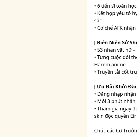
• 6 tiến sĩ toán h
• Kết hợp yếu tố 
sắc.
• Cơ chế AFK nhận 
[ Biên Niên Sử Sh
• 53 nhân vật nữ – 
• Từng cuộc đối th
Harem anime.
• Truyền tải cốt t
[ Ưu Đãi Khởi Đầu
• Đăng nhập nhận 
• Mỗi 3 phút nhận
• Tham gia ngay đ
skin độc quyền Eir
Chúc các Cơ Trưởn