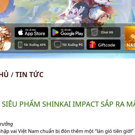
HỦ
/
TIN TỨC
SIÊU PHẨM SHINKAI IMPACT SẮP RA MẮ
trưởng
hập vai Việt Nam chuẩn bị đón thêm một “làn gió tiên giới