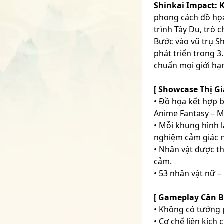
Shinkai Impact: 
phong cách đồ họa
trình Tây Du, trò
Bước vào vũ trụ S
phát triển trong 3
chuẩn mọi giới hạ
[ Showcase Thị Gi
• Đồ họa kết hợp 
Anime Fantasy – My
• Mỗi khung hình l
nghiệm cảm giác n
• Nhân vật được t
cảm.
• 53 nhân vật nữ –
[ Gameplay Cân B
• Không có tướng p
• Cơ chế liên kích