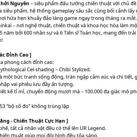
Khởi Nguyên
– siêu phẩm đấu tướng chiến thuật với chủ đ
 siêu phẩm, hệ thống gameplay sâu sắc cùng bối cảnh lấy
 chơi hứa hẹn khuấy đảo làng game ngay trong tháng ra mắt.
hinkai – nơi nghệ thuật, chiến thuật và khoa học hòa làm m
.5 năm bởi 600 nhân sự và 6 Tiến sĩ Toán học, mang đến trả
n!
ác Đỉnh Cao ]
ba phong cách đỉnh cao:
thological Cel-shading – Chibi Stylized.
à một bức tranh sống động, tràn ngập cảm xúc và chi tiết, g
hập vai phiêu lưu đầy ấn tượng.
hiết kế tỉ mỉ, chuyển động mượt mà – 100.000 đa giác mô p
 53 “bộ số đo” không trùng lặp
ằng - Chiến Thuật Cực Hạn ]
hế, tất cả nhân vật đều có thể lên UR Legend.
 chiến thuật giúp mọi đội hình đều tỏa sáng.