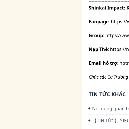
----------------------------
Shinkai Impact:
Fanpage
:
https:/
Group
:
https://w
Nạp Thẻ
:
https:/
Email hỗ trợ
:
hot
Chúc các Cơ Trưởng 
TIN TỨC KHÁC
Nội dung quan tr
【TIN TỨC】 SIÊU