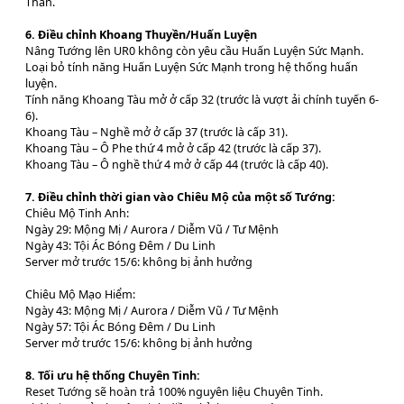
Thần.
6. Điều chỉnh Khoang Thuyền/Huấn Luyện
Nâng Tướng lên UR0 không còn yêu cầu Huấn Luyện Sức Mạnh.
Loại bỏ tính năng Huấn Luyện Sức Mạnh trong hệ thống huấn
luyện.
Tính năng Khoang Tàu mở ở cấp 32 (trước là vượt ải chính tuyến 6-
6).
Khoang Tàu – Nghề mở ở cấp 37 (trước là cấp 31).
Khoang Tàu – Ô Phe thứ 4 mở ở cấp 42 (trước là cấp 37).
Khoang Tàu – Ô nghề thứ 4 mở ở cấp 44 (trước là cấp 40).
7. Điều chỉnh thời gian vào Chiêu Mộ của một số Tướng:
Chiêu Mộ Tinh Anh:
Ngày 29: Mộng Mị / Aurora / Diễm Vũ / Tư Mệnh
Ngày 43: Tội Ác Bóng Đêm / Du Linh
Server mở trước 15/6: không bị ảnh hưởng
Chiêu Mộ Mạo Hiểm:
Ngày 43: Mộng Mị / Aurora / Diễm Vũ / Tư Mệnh
Ngày 57: Tội Ác Bóng Đêm / Du Linh
Server mở trước 15/6: không bị ảnh hưởng
8. Tối ưu hệ thống Chuyên Tinh:
Reset Tướng sẽ hoàn trả 100% nguyên liệu Chuyên Tinh.