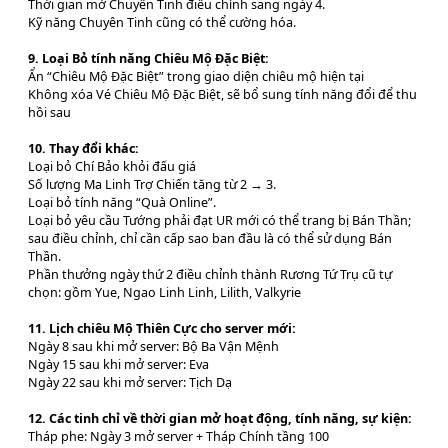
Thời gian mở Chuyên Tinh điều chỉnh sang ngày 4.
Kỹ năng Chuyên Tinh cũng có thể cường hóa.
9. Loại Bỏ tính năng Chiêu Mộ Đặc Biệt:
Ẩn “Chiêu Mộ Đặc Biệt” trong giao diện chiêu mộ hiện tại
Không xóa Vé Chiêu Mộ Đặc Biệt, sẽ bổ sung tính năng đổi để thu
hồi sau
10. Thay đổi khác:
Loại bỏ Chí Bảo khỏi đấu giá
Số lượng Ma Linh Trợ Chiến tăng từ 2 → 3.
Loại bỏ tính năng “Quà Online”.
Loại bỏ yêu cầu Tướng phải đạt UR mới có thể trang bị Bán Thần;
sau điều chỉnh, chỉ cần cấp sao ban đầu là có thể sử dụng Bán
Thần.
Phần thưởng ngày thứ 2 điều chỉnh thành Rương Tứ Trụ cũ tự
chọn: gồm Yue, Ngao Linh Linh, Lilith, Valkyrie
11. Lịch chiêu Mộ Thiên Cực cho server mới:
Ngày 8 sau khi mở server: Bộ Ba Vận Mệnh
Ngày 15 sau khi mở server: Eva
Ngày 22 sau khi mở server: Tịch Dạ
12. Các tinh chỉ về thời gian mở hoạt động, tính năng, sự kiện:
Tháp phe: Ngày 3 mở server + Tháp Chính tầng 100