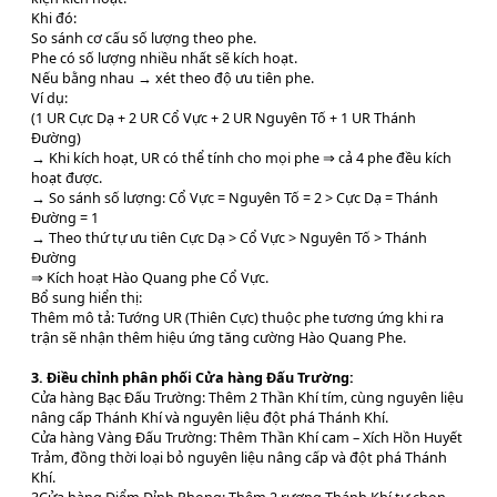
Khi đó:
So sánh cơ cấu số lượng theo phe.
Phe có số lượng nhiều nhất sẽ kích hoạt.
Nếu bằng nhau → xét theo độ ưu tiên phe.
Ví dụ:
(1 UR Cực Dạ + 2 UR Cổ Vực + 2 UR Nguyên Tố + 1 UR Thánh
Đường)
→ Khi kích hoạt, UR có thể tính cho mọi phe ⇒ cả 4 phe đều kích
hoạt được.
→ So sánh số lượng: Cổ Vực = Nguyên Tố = 2 > Cực Dạ = Thánh
Đường = 1
→ Theo thứ tự ưu tiên Cực Dạ > Cổ Vực > Nguyên Tố > Thánh
Đường
⇒ Kích hoạt Hào Quang phe Cổ Vực.
Bổ sung hiển thị:
Thêm mô tả: Tướng UR (Thiên Cực) thuộc phe tương ứng khi ra
trận sẽ nhận thêm hiệu ứng tăng cường Hào Quang Phe.
3. Điều chỉnh phân phối Cửa hàng Đấu Trường:
Cửa hàng Bạc Đấu Trường: Thêm 2 Thần Khí tím, cùng nguyên liệu
nâng cấp Thánh Khí và nguyên liệu đột phá Thánh Khí.
Cửa hàng Vàng Đấu Trường: Thêm Thần Khí cam – Xích Hồn Huyết
Trảm, đồng thời loại bỏ nguyên liệu nâng cấp và đột phá Thánh
Khí.