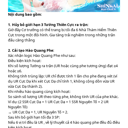
Nội dung bao gồm:
1. Hủy bỏ giới hạn 3 Tướng Thiên Cực ra trận:
Giờ đây Cơ trưởng có thể trang bị tối đa 6 Nhà Thám Hiểm Thiên
Cực trong một đội hình. Gia tăng trải nghiệm trong những trận
đấu căng thẳng
2. Cải tạo Hào Quang Phe:
Xác nhận logic Hào Quang Phe như sau:
Điều kiện kích hoạt:
Khi số lượng Tướng ra trận (UR hoặc cùng phe tương ứng) đạt ≥4
hoặc ≥6.
Không tính trùng lặp: UR chỉ được tính 1 lần cho phe đang xét (ví
dụ UR Cực Dạ khi xét Cực Dạ chỉ tính 1, không cộng dồn vừa UR
vừa Cực Dạ thành 2).
Khi nhiều hào quang cùng kích hoạt:
So sánh số lượng UR theo từng phe, không tính UR của phe khác.
Ví dụ: (2 SSR Cực Dạ + 1 UR Cực Dạ + 1 SSR Nguyên Tố + 2 UR
Nguyên Tố)
→ UR Cực Dạ = 1, UR Nguyên Tố = 2.
Sau khi bỏ giới hạn tối đa 3 SP:
Nếu 6 vị trí đều là UR , về lý thuyết cả 4 hào quang phe đều đủ điều
kiện kích hoạt.