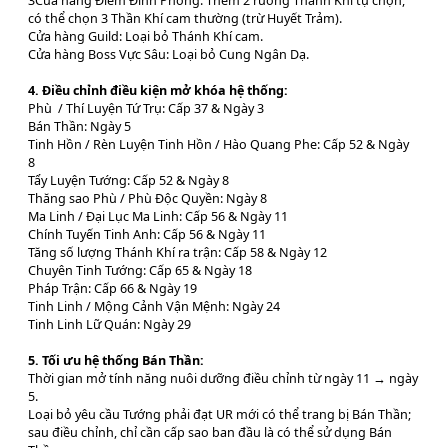
3Cửa hàng Điểm Đỉnh Phong: Thêm 2 rương Thánh Khí tự chọn,
có thể chọn 3 Thần Khí cam thường (trừ Huyết Trảm).
Cửa hàng Guild: Loại bỏ Thánh Khí cam.
Cửa hàng Boss Vực Sâu: Loại bỏ Cung Ngân Dạ.
4. Điều chỉnh điều kiện mở khóa hệ thống:
Phù / Thí Luyện Tứ Trụ: Cấp 37 & Ngày 3
Bán Thần: Ngày 5
Tinh Hồn / Rèn Luyện Tinh Hồn / Hào Quang Phe: Cấp 52 & Ngày
8
Tẩy Luyện Tướng: Cấp 52 & Ngày 8
Thăng sao Phù / Phù Độc Quyền: Ngày 8
Ma Linh / Đại Lục Ma Linh: Cấp 56 & Ngày 11
Chính Tuyến Tinh Anh: Cấp 56 & Ngày 11
Tăng số lượng Thánh Khí ra trận: Cấp 58 & Ngày 12
Chuyên Tinh Tướng: Cấp 65 & Ngày 18
Pháp Trận: Cấp 66 & Ngày 19
Tinh Linh / Mộng Cảnh Vận Mệnh: Ngày 24
Tinh Linh Lữ Quán: Ngày 29
5. Tối ưu hệ thống Bán Thần:
Thời gian mở tính năng nuôi dưỡng điều chỉnh từ ngày 11 → ngày
5.
Loại bỏ yêu cầu Tướng phải đạt UR mới có thể trang bị Bán Thần;
sau điều chỉnh, chỉ cần cấp sao ban đầu là có thể sử dụng Bán