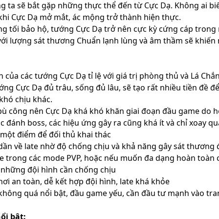
 ta sẽ bắt gặp những thực thể đến từ Cực Dạ. Không ai bi
 khi Cực Dạ mở mắt, ác mộng trở thành hiện thực.
 tối bảo hộ, tướng Cực Dạ trở nên cực kỳ cứng cáp trong
với lượng sát thương Chuẩn lạnh lùng và âm thầm sẽ khiến 
 của các tướng Cực Dạ tỉ lệ với giá trị phòng thủ và Lá Chắ
ướng Cực Dạ đủ trâu, sống đủ lâu, sẽ tạo rất nhiều tiền đề đ
khó chịu khác.
 bù công nên Cực Dạ khá khó khăn giai đoạn đầu game do hơ
c đánh boss, các hiệu ứng gây ra cũng khá ít và chỉ xoay 
 một điểm để đối thủ khai thác
dần về late nhờ độ chống chịu và khả năng gây sát thương đ
e trong các mode PVP, hoặc nếu muốn đa dạng hoàn toàn 
những đội hình cần chống chịu
chơi an toàn, dễ kết hợp đội hình, late khá khỏe
không quá nổi bật, đầu game yếu, cần đầu tư mạnh vào tra
ổi bật: