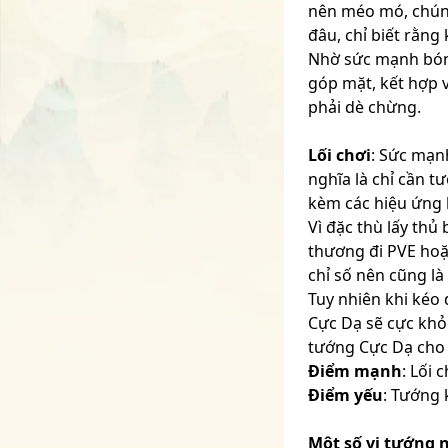
nên méo mó, chúng
đâu, chỉ biết rằng
Nhờ sức mạnh bóng
góp mặt, kết hợp 
phải dè chừng.
Lối chơi
: Sức mạnh
nghĩa là chỉ cần t
kèm các hiệu ứng 
Vì đặc thù lấy thủ
thương đi PVE hoặ
chỉ số nên cũng là
Tuy nhiên khi kéo 
Cực Dạ sẽ cực khỏ
tướng Cực Dạ cho 
Điểm mạnh
: Lối 
Điểm yếu
: Tướng 
Một số vị tướng n