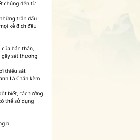
ết chúng đến từ
 những trận đấu
mọi kẻ địch đều
n của bản thân,
ể gây sát thương
i thiếu sát
quanh Lá Chắn kèm
ột biết, các tướng
có thể sử dụng
ng bị