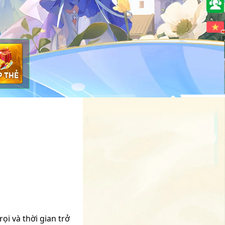
🇻🇳
i và thời gian trở