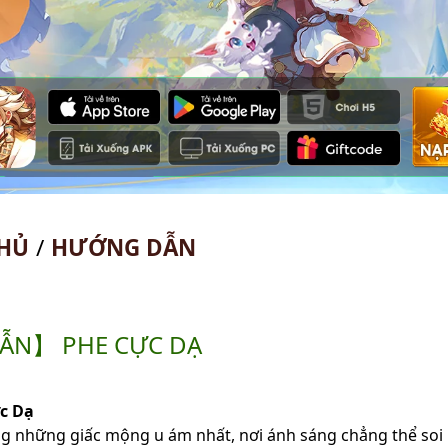
HỦ
/
HƯỚNG DẪN
N】 PHE CỰC DẠ
ực Dạ
g những giấc mộng u ám nhất, nơi ánh sáng chẳng thể soi rọ